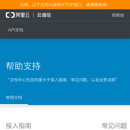
注意：以下文档只适用于TOP接口，请谨慎使用！
控制台
API文档
短信
语音
短信发送
文本转语音通知
帮助支持
短信发送记录查询
语音通知
文本转语音通知
“文档中心包含阿里大于接入指南、常见问题，以及业务说明”
流量
语音通知
流量充值档位查询
常用文档
流量充值
流量充值结果查询
接入指南
常见问题