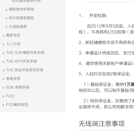
如何退出装修市场
模板制作和审核
1、
开发权限：
积分制度和维权
自
2012
年
9
月
5
日起，入
分成和退款
板），不再具有
CSS
权限（需
模板专区
2
、新旺铺模板市场不再具有
入门介绍
TAE SDK模板开发手册
3
、申请设计师成功后，支付
TAE APP开发手册
4
、请勿使用关联账户申请设
TAE 安全开发规范手册
5
、入驻时涉及到
2
笔保证金：
查询手册
1
）基础保证金：缴纳
1万
SDK 使用手册
纳完毕以后，可以制作基础
/
FAQ
2
）特别保证金：在缴纳了
PSD解析规范
出装修市场，那么将先解冻特
无线端注意事项