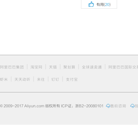

有用(
20
)
|
|
|
|
|
阿里巴巴集团
淘宝网
天猫
聚划算
全球速卖通
阿里巴巴国际交
|
|
|
|
虾米
天天动听
来往
钉钉
支付宝
© 2009-2017 Aliyun.com 版权所有 ICP证：浙B2-20080101
售前咨询