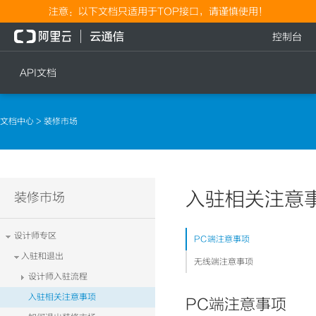
注意：以下文档只适用于TOP接口，请谨慎使用！
控制台
API文档
短信
语音
文档中心
> 装修市场
短信发送
文本转语音通知
短信发送记录查询
语音通知
文本转语音通知
入驻相关注意
流量
装修市场
语音通知
流量充值档位查询
设计师专区
PC端注意事项
流量充值
入驻和退出
无线端注意事项
流量充值结果查询
设计师入驻流程
入驻相关注意事项
PC端注意事项