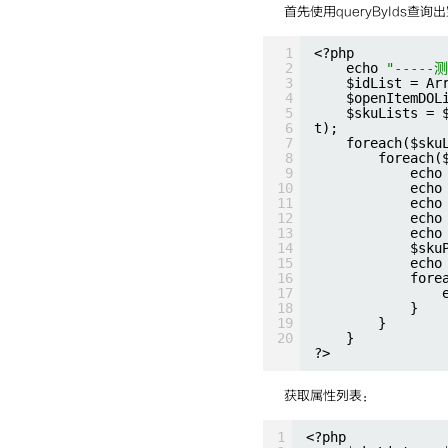
首先使用queryByIds
1
<?php
2
echo 
"-----
3
$idList = Ar
4
$openItemDOL
5
$skuLists = 
6
t);
7
foreach($sku
8
foreach(
9
echo
10
echo
11
echo
12
echo
13
echo
14
$sku
15
echo
16
fore
17
18
}
19
}
20
}
?>
获取属性列表：
1
<?php