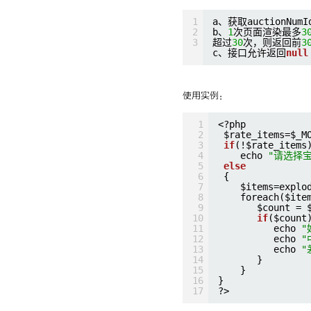
1
a、获取auction
2
b、
1
次页面渲染最多
3
3
超过
30
次，则返回前
3
c、接口允许返回
null
使用实例：
1
<?php
2
$rate_items=$_M
3
if
(!$rate_items
4
echo 
"请选择宝
5
else
6
{
7
$items=explo
8
foreach($ite
9
$count = 
10
if
($count
11
echo 
"
12
echo 
"
13
echo 
"
14
}
15
}
16
}
17
?>