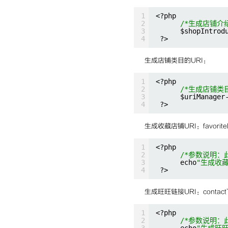
1
<?php
2
/*生成店铺介绍
3
$shopIntrod
4
?>
生成店铺类目的URI：
1
<?php
2
/*生成店铺类目
3
$uriManager
4
?>
生成收藏店铺URI：favoriteL
1
<?php
2
/*参数说明：
3
echo
"生成收藏
4
?>
生成旺旺链接URI：contactTa
1
<?php
2
/*参数说明：
3
echo
"生成旺旺