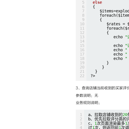
5
else
6
{
7
$items=explo
8
foreach($ite
9
{
10
$rates = 
11
foreach($
12
{
13
echo 
"
14
15
echo 
"
16
echo 
"
17
echo 
"
18
echo 
"
19
}
20
}
21
}
22
?>
3、查询店铺当前收到的买家评价信息：
参数说明：无
业务规则说明：
1
a、拉取店铺收到的
20
2
b、优先拉取评分高的
3
c、
1
次页面渲染最多
1
4
过
1
次，则返回前
1
次调