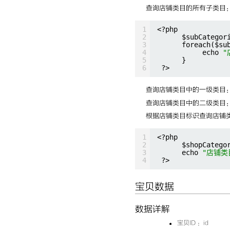
查询店铺类目的所有子类目
1
<?php
2
$subCategor
3
foreach($su
4
echo 
"
5
}
6
?>
查询店铺类目中的一级类目：此时
查询店铺类目中的二级类目：把
根据店铺类目标识查询店铺
1
<?php
2
$shopCatego
3
echo 
"店铺类
4
?>
宝贝数据
数据详解
宝贝ID ：id