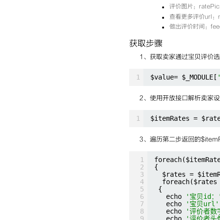
评价图片：ratePic
查看更多评价url：mo
做出评价时间：feedb
获取步骤
1、获取卖家通过宝贝评价
1
$value= $_MODULE[
2、使用开放接口解析卖家
1
$itemRates = $rat
3、遍历第二步返回的$itemR
1
foreach($itemRat
2
{
3
$rates = $item
4
foreach($rates
5
{
6
echo 
'宝贝id：
7
echo 
'宝贝url'
8
echo 
'评价者数字
9
echo 
'评价者头