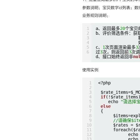
参数说明：宝贝数字id列表；数
业务规则说明：
1
a、返回最多
20
个宝贝
2
b、评价筛选条件：获
3
4
5
c、
1
次页面渲染最多
3
6
过
3
次，则返回前
3
次调
d、接口始终返回非
nu
使用实例
1
<?php
2
3
$rate_items=$_M
4
if
(!$rate_items
5
echo 
"请选择宝
6
else
7
{
8
$items=exp
9
//请确保$
10
$rates = $
11
foreach($r
12
echo
13
echo