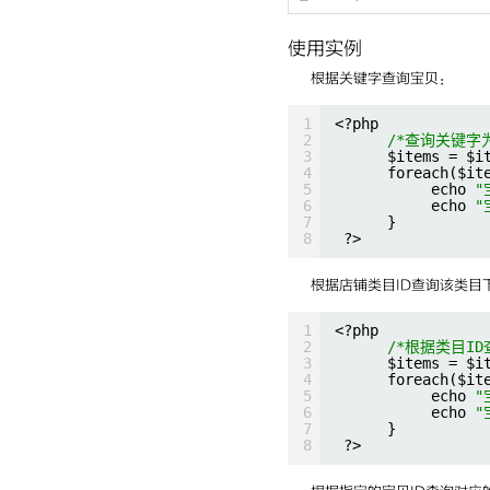
使用实例
根据关键字查询宝贝：
1
<?php
2
/*查询关键字
3
$items = $i
4
foreach($it
5
echo 
"
6
echo 
"
7
}
8
?>
根据店铺类目ID查询该类目
1
<?php
2
/*根据类目I
3
$items = $i
4
foreach($it
5
echo 
"
6
echo 
"
7
}
8
?>