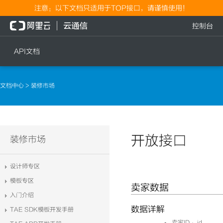
注意：以下文档只适用于TOP接口，请谨慎使用！
控制台
API文档
短信
语音
文档中心
> 装修市场
短信发送
文本转语音通知
短信发送记录查询
语音通知
文本转语音通知
开放接口
流量
装修市场
语音通知
流量充值档位查询
设计师专区
流量充值
模板专区
卖家数据
流量充值结果查询
入门介绍
数据详解
TAE SDK模板开发手册
卖家ID ：id