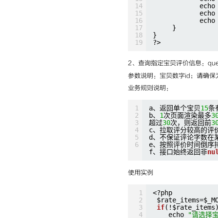
14
echo
15
echo
16
echo
17
}
18
}
19
?>
2、查询指定宝贝评价信息：queryAuc
参数说明：宝贝数字id；请确保
业务规则说明：
1
a、返回单个宝贝
15
条
2
b、
1
次页面渲染最多
3
3
超过
30
次，则返回前
3
4
c、拉取评分较高的评
5
d、不保证评论字数在
6
e、按照评价时间倒序
f、接口始终返回非
nu
使用实例
1
<?php
2
$rate_items=$_M
3
if
(!$rate_items
4
echo 
"请选择宝