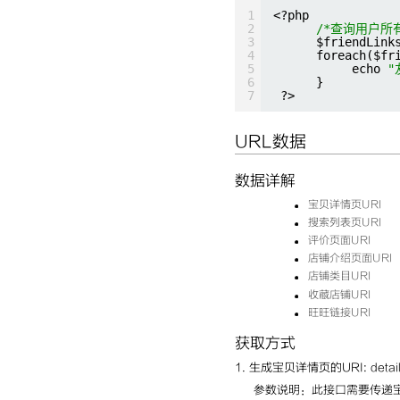
1
<?php
2
/*查询用户所
3
$friendLink
4
foreach($fr
5
echo 
"
6
}
7
?>
URL数据
数据详解
宝贝详情页URI
搜索列表页URI
评价页面URI
店铺介绍页面URI
店铺类目URI
收藏店铺URI
旺旺链接URI
获取方式
1. 生成宝贝详情页的URI: detail
参数说明：此接口需要传递