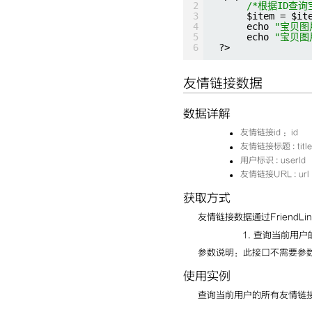
2
/*根据ID查询
3
$item = $it
4
echo 
"宝贝图片
5
echo 
"宝贝图片
6
?>
友情链接数据
数据详解
友情链接id ：id
友情链接标题 : title
用户标识 : userId
友情链接URL : url
获取方式
友情链接数据通过FriendLin
查询当前用户的所
参数说明：此接口不需要参
使用实例
查询当前用户的所有友情链