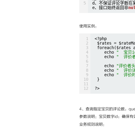
5
d、不保证评论字数在
e、接口始终返回非
nu
使用实例：
1
<?php
2
$rates = $rateM
3
foreach($rates 
4
echo 
"  宝贝i
5
echo 
"  评价
6
7
echo 
"评价者
8
echo 
"  评价
9
echo 
"  评价
10
}
11
12
?>
4、查询指定宝贝的评论数：queryRa
参数说明：宝贝数字id；确保有
业务规则说明：