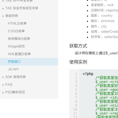
TAE APP开发手册
卖家昵称 ：nick
TAE 安全开发规范手册
注册时间 : registra
国家 ：country
查询手册
省份 ：province
HTML白名单
城市 ：city
CSS白名单
信用 ：sellerCredi
好评率 ：sellerGo
系统模块白名单
获取方式
Widget规范
设计师在模板上通过$_use
XML配置白名单
使用实例
开发接口
JS API
1
<?php
SDK 使用手册
2
/*获取卖家信
3
$_user->cr
FAQ
4
/*获取卖家好
5
$_user->go
PSD解析规范
6
/*获取卖家ID
7
$_user->id
8
/*获取卖家昵
9
$_user->ni
10
/*获取卖家注
11
$_user->re
12
/获取卖家国家