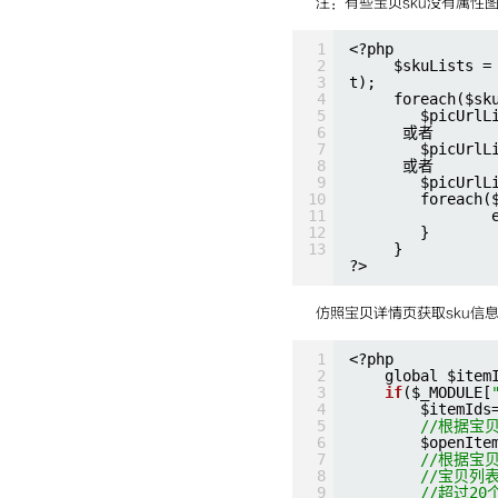
注：有些宝贝sku没有属性图
1
<?php
2
$skuLists =
3
t);
4
foreach($sk
5
$picUrlL
6
或者
7
$picUrlL
8
或者
9
$picUrlL
10
foreach(
11
12
}
13
}
?>
仿照宝贝详情页获取sku信
1
<?php
2
global $item
3
if
($_MODULE[
4
$itemIds
5
//根据宝
6
$openIte
7
//根据宝贝
8
//宝贝列
9
//超过2