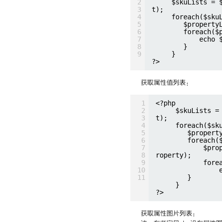
2
$skuLists = 
3
t);
4
foreach($sku
5
$property
6
foreach($
7
echo 
8
}
9
}
?>
获取属性值列表：
1
<?php
2
$skuLists =
3
t);
4
foreach($sk
5
$propert
6
foreach(
7
$pro
8
roperty);
9
fore
10
11
}
}
?>
获取属性图片列表：