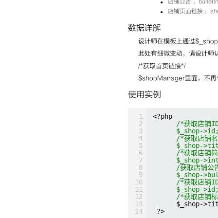
店铺公告 ：bulleti
店铺页面链接 ：shop
数据详解
设计师在模板上通过$_sho
此处有细微变动，请设计师
/*获取首页链接*/
$shopManager里面，不再有
使用实例
1
<?php
2
/*获取店铺ID
3
$_shop->id
4
/*获取店铺名
5
$_shop->ti
6
/*获取店铺简
7
$_shop->in
8
/获取店铺公告
9
$_shop->bu
10
/*获取店铺ID
11
$_shop->id
12
/*获取店铺标
13
$_shop->ti
14
?>