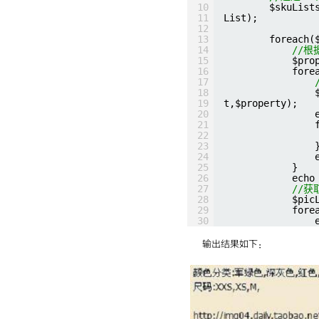
10
$skuList
11
List);
12
13
foreach(
14
//
15
$pro
16
fore
17
18
19
t,$property);
20
21
22
23
24
25
}
26
echo
27
//
28
$pic
29
fore
30
31
}
32
}
输出结果如下：
}   
?>