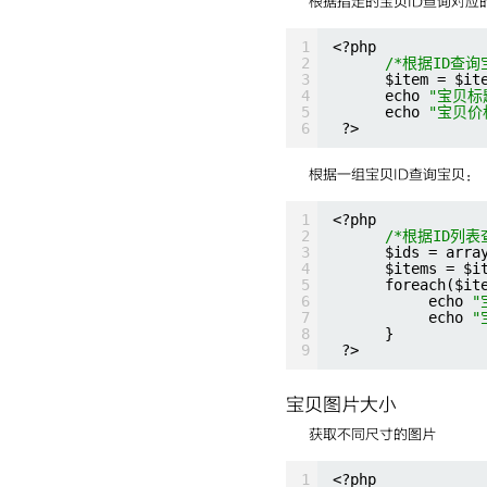
根据指定的宝贝ID查询对应
1
<?php
2
/*根据ID查询
3
$item = $it
4
echo 
"宝贝标
5
echo 
"宝贝价
6
?>
根据一组宝贝ID查询宝贝：
1
<?php
2
/*根据ID列表
3
$ids = arra
4
$items = $i
5
foreach($it
6
echo 
"
7
echo 
"
8
}
9
?>
宝贝图片大小
获取不同尺寸的图片
1
<?php