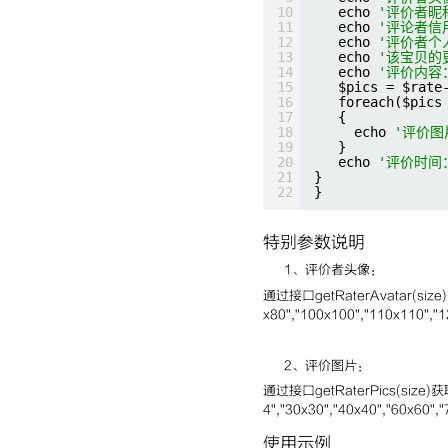
10
echo 
'评价者昵
11
echo 
'评论者信
12
echo 
'评价者个
13
echo 
'该宝贝的
14
echo 
'评价内容
15
$pics = $rate
16
foreach($pics
17
{
18
echo 
'评价图
19
}        
20
echo 
'评价时间
21
}
22
}
特别参数说明
1、评价者头像：
通过接口getRaterAvatar(siz
x80","100x100","110x110","
2、评价图片：
通过接口getRaterPics(si
4","30x30","40x40","60x60",
使用示例