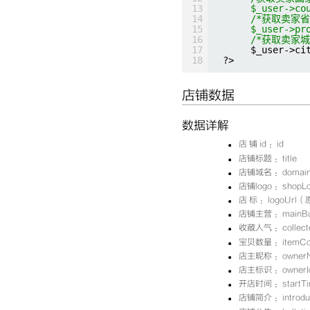
13
$_user->co
14
/*获取卖家省
15
$_user->pr
16
/*获取卖家城
17
$_user->ci
18
?>
店铺数据
数据详解
店 铺 id ：id
店铺标题 ：title
店铺域名 ：domai
店铺logo ：sho
店 标 ：logoUrl
店铺主营 ：mainBu
收藏人气 ：collect
宝贝数量 ：itemCo
店主昵称 ：ownerN
店主标识 ：ownerI
开店时间 ：startTi
店铺简介 ：introduc