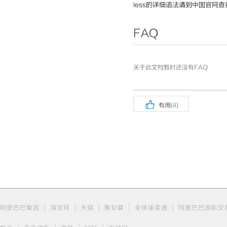
less的详细语法请到中国官网
FAQ
关于此文档暂时还没有FAQ

有用(
4
)
|
|
|
|
|
阿里巴巴集团
淘宝网
天猫
聚划算
全球速卖通
阿里巴巴国际交