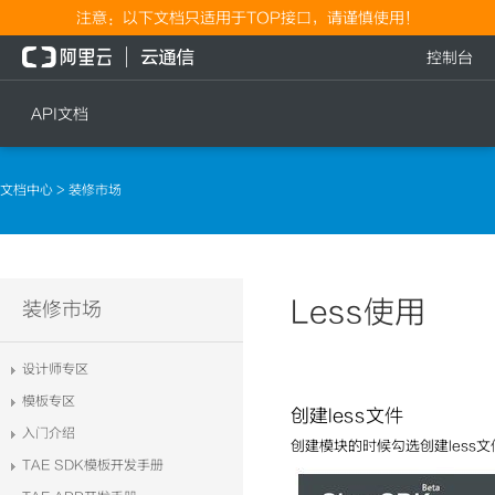
注意：以下文档只适用于TOP接口，请谨慎使用！
控制台
API文档
短信
语音
文档中心
> 装修市场
短信发送
文本转语音通知
短信发送记录查询
语音通知
文本转语音通知
Less使用
流量
装修市场
语音通知
流量充值档位查询
设计师专区
流量充值
模板专区
创建less文件
流量充值结果查询
入门介绍
创建模块的时候勾选创建less文
TAE SDK模板开发手册