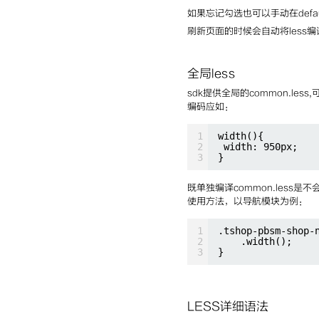
如果忘记勾选也可以手动在default.
刷新页面的时候会自动将less编
全局less
sdk提供全局的common.le
编码应如：
1
width(){
2
width: 950px;
3
}
既单独编译common.less是
使用方法，以导航模块为例：
1
.tshop-pbsm-shop-
2
.width();
3
}
LESS详细语法