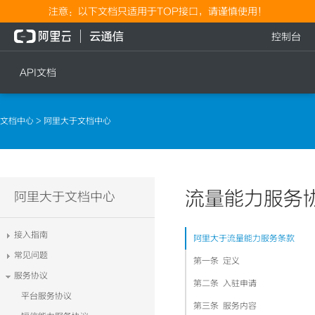
注意：以下文档只适用于TOP接口，请谨慎使用！
控制台
API文档
短信
语音
文档中心
> 阿里大于文档中心
短信发送
文本转语音通知
短信发送记录查询
语音通知
文本转语音通知
流量能力服务
流量
阿里大于文档中心
语音通知
流量充值档位查询
接入指南
阿里大于流量能力服务条款
流量充值
常见问题
第一条 定义
流量充值结果查询
服务协议
第二条 入驻申请
平台服务协议
第三条 服务内容