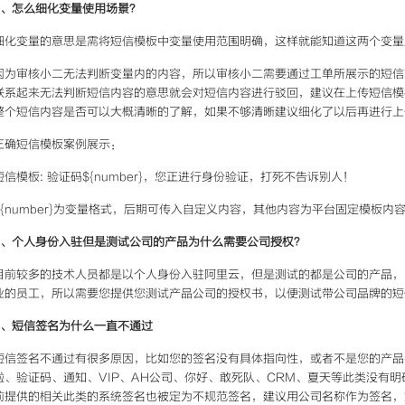
7、怎么细化变量使用场景？
细化变量的意思是需将短信模板中变量使用范围明确，这样就能知道这两个变量
因为审核小二无法判断变量内的内容，所以审核小二需要通过工单所展示的短信
联系起来无法判断短信内容的意思就会对短信内容进行驳回，建议在上传短信模
整个短信内容是否可以大概清晰的了解，如果不够清晰建议细化了以后再进行上
正确短信模板案例展示：
短信模板: 验证码${number}，您正进行身份验证，打死不告诉别人！
${number}为变量格式，后期可传入自定义内容，其他内容为平台固定模板内
8、个人身份入驻但是测试公司的产品为什么需要公司授权？
目前较多的技术人员都是以个人身份入驻阿里云，但是测试的都是公司的产品，
业的员工，所以需要您提供您测试产品公司的授权书，以便测试带公司品牌的短
9、短信签名为什么一直不通过
短信签名不通过有很多原因，比如您的签名没有具体指向性，或者不是您的产品
啦、验证码、通知、VIP、AH公司、你好、敢死队、CRM、夏天等此类没有
前提供的相关此类的系统签名也被定为不规范签名，建议用公司名称作为签名，