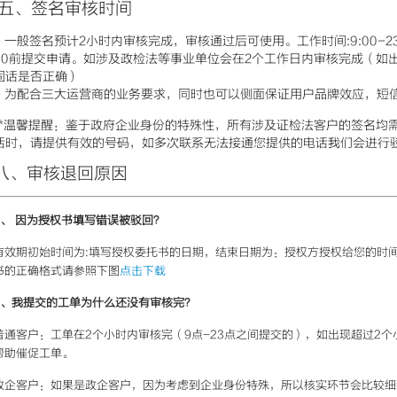
五、签名审核时间
- 一般签名预计2小时内审核完成，审核通过后可使用。工作时间:9:00-23
00前提交申请。如涉及政检法等事业单位会在2个工作日内审核完成（如
固话是否正确）
- 为配合三大运营商的业务要求，同时也可以侧面保证用户品牌效应，短
**温馨提醒：鉴于政府企业身份的特殊性，所有涉及证检法客户的签名均
话时，请提供有效的号码，如多次联系无法接通您提供的电话我们会进行驳
八、审核退回原因
1、 因为授权书填写错误被驳回？
有效期初始时间为:填写授权委托书的日期，结束日期为：授权方授权给您的时
书的正确格式请参照下图
点击下载
2、我提交的工单为什么还没有审核完？
普通客户：工单在2个小时内审核完（9点-23点之间提交的），如出现超过2
帮助催促工单。
政企客户：如果是政企客户，因为考虑到企业身份特殊，所以核实环节会比较细