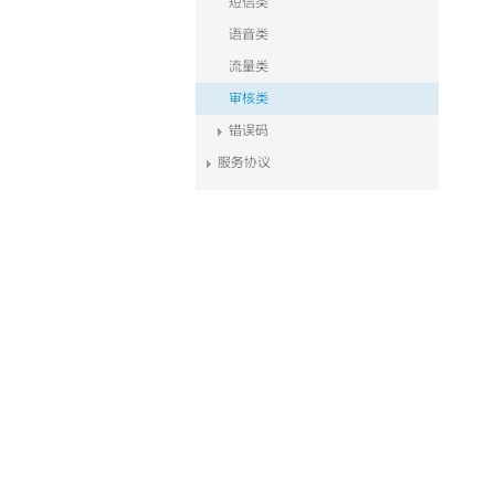
短信类
语音类
流量类
审核类
错误码
服务协议