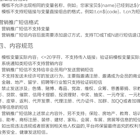
- 模板不允许出现相同的变量名称，例如：您家宝贝${name}已经到达${n
- 模板不支持短链接与变量直接组合的格式。例如:t.cn${code}，t.cn为短
营销推广短信格式
- 营销推广短信不支持变量
- 营销推广短信内容后面需要添加退订方式，支持TD或T或N进行短信退
四、内容规范
- 模板变量实际内容：<=20字符，不支持传入链接；验证码模板变量实
- 系统通知类短信不支持营销内容
- 营销推广短信不支持给非会员用户发送营销短信
- 不支持发送未经许可的发送行为，主要指邀请注册、邀请成为会员的商
- 金融、地产、留学、招聘等行业暂只支持验证码短信
- 禁止发送涉及：色情、赌博、毒品、党政、维权、众筹、慈善募捐、宗
彩、贷款、催款、信用卡提额、投资理财、中奖、抽奖、一元夺宝、一元
吓、皮草、返利、代开发票、代理注册、代办证件、加群、加QQ或者加
销等信息的短信
- 营销推广短信除上述禁止内容外，另不支持：保险、房地产、教育、培
浴、助考、商标注册、装修、建材、家私、会展、车展、房展等信息的短
- 如出现违法违规或者损害到相关他人权益的,平台将保留最终追究的权
业务安全，健康发送短信。