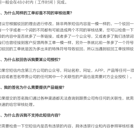
间一般会在48小时内（工作时间）完成。
3、为什么同样的工单却是不同的审核结果？
建议您根据驳回的理由进行修改，除非两条短信内容是一模一样的，一个驳回一
有一个字或者一个词的不同都有可能造成两个不同的审核结果，您可以检查一下
异的内容中是否就多了一条链接，或者多了一个公众号，又或者多了我们违禁词
我们也曾经接到客户反馈两条工单一模一样，另外一条就比前一条多了一个符号
知驳回的工单就是因为多出来的特殊符号导致驳回，所以当遇到驳回工单按照驳
4、为什么驳回告诉我要某公司授权？
如果您短信内含第三方公司的公众号，网站名称，网址，APP，产品等任何一
内容或者签名带贵公司的任何其中一个关联性的产品也是需要对方企业授权）。
5、我的签名为什么需要提供产品链接？
如果提交的签名我们通过各种渠道都无法查询到跟贵公司有任何的关联性，就需
快速的给您审核处理。
6、为什么告诉我不支持此短信内容？
您需要检查一下您短信内是否有违禁的内容，具体违禁行业和内容参照审核标准