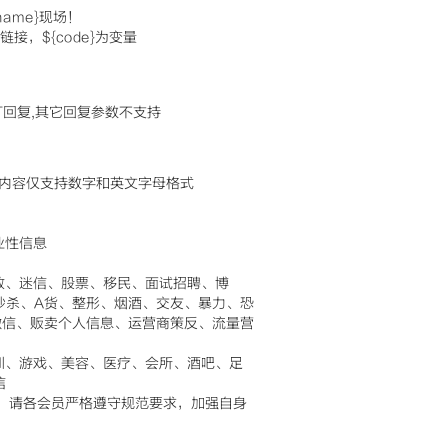
ame}现场！
链接，${code}为变量
订回复,其它回复参数不支持
际内容仅支持数字和英文字母格式
业性信息
教、迷信、股票、移民、面试招聘、博
秒杀、A货、整形、烟酒、交友、暴力、恐
微信、贩卖个人信息、运营商策反、流量营
训、游戏、美容、医疗、会所、酒吧、足
信
利！请各会员严格遵守规范要求，加强自身