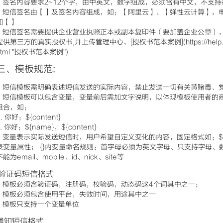
- 签名内容要求2~12个字，由中英文，数字组成，必须含有中文，不支
- 短信签名由【】及签名内容组成，如：【阿里云】、【弹性云计算】，
加【】
- 短信签名需要提供企业营业执照正本或副本复印件（要加盖企业公章）
提供第三方的真实授权书,并上传管理中心，[授权书范本案例](https://help.aliyun
html "授权书范本案例")
三、模板规范:
- 短信模板需明确表述短信发送的实际内容，禁止发送一切有关黄赌毒、
- 短信模板可以包含变量，变量前后需加文字说明，以体现模板使用者的
组合，如：
1. 你好：${content}
2. 你好：${name}，${content}
- 变量表示实际发送短信时，用户希望自定义变化的内容，固定格式如：${nam
表变量属性； {}内变量命名规则：首字母必须为英文字母、只支持字母
不能为email、mobile、id、nick、site等
验证码短信格式
- 模板必须含验证码，注册码，校验码，动态码这4个词其中之一；
- 模板必须包含使用平台，失效时间，用途其中之一
- 模板只支持一个变量单位
通知短信格式