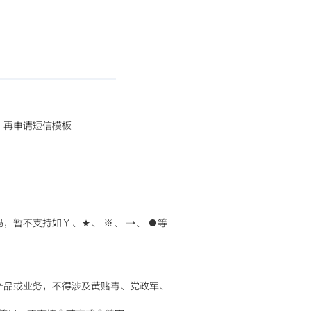
，再申请短信模板
，暂不支持如￥、★、 ※、 →、 ●等
产品或业务，不得涉及黄赌毒、党政军、