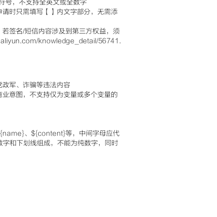
持符号，不支持全英文或全数字
申请时只需填写【】内文字部分，无需添
，若签名/短信内容涉及到第三方权益，须
.com/knowledge_detail/56741.
党政军、诈骗等违法内容
商业意图，不支持仅为变量或多个变量的
e}、${content}等，中间字母应代
、数字和下划线组成，不能为纯数字，同时