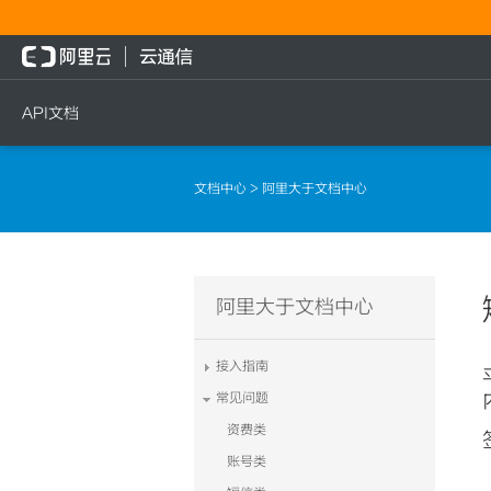
API文档
短信
语音
流量
文档中心
> 阿里大于文档中心
短信发送
文本转语音通知
流量充值档位查询
短信发送记录查询
语音通知
流量充值
文本转语音通知
流量充值结果查询
阿里大于文档中心
语音通知
接入指南
常见问题
资费类
账号类