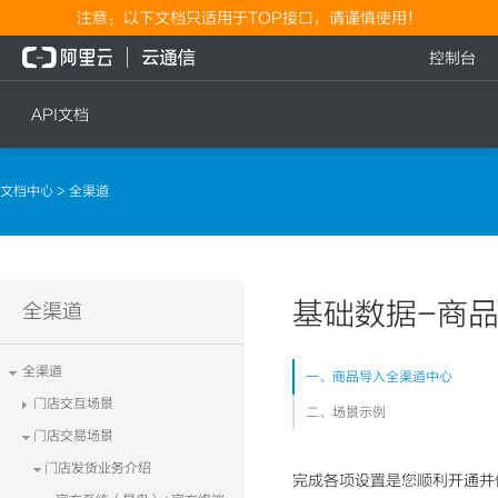
注意：以下文档只适用于TOP接口，请谨慎使用！
控制台
API文档
短信
语音
文档中心
> 全渠道
短信发送
文本转语音通知
短信发送记录查询
语音通知
文本转语音通知
基础数据-商
流量
全渠道
语音通知
流量充值档位查询
全渠道
一、商品导入全渠道中心
流量充值
门店交互场景
二、场景示例
流量充值结果查询
门店交易场景
门店发货业务介绍
完成各项设置是您顺利开通并