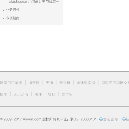
Elasticsearch电商订单与日志系统解决方案
业务组件
专项指南
|
|
|
|
|
阿里巴巴集团
淘宝网
天猫
聚划算
全球速卖通
阿里巴巴国际交
|
|
|
|
虾米
天天动听
来往
钉钉
支付宝
© 2009-2017 Aliyun.com 版权所有 ICP证：浙B2-20080101
售前咨询