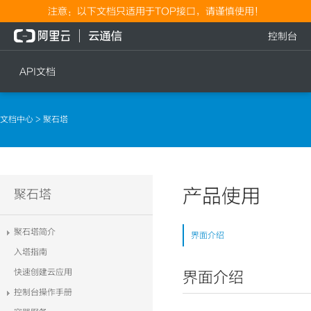
注意：以下文档只适用于TOP接口，请谨慎使用！
控制台
API文档
短信
语音
文档中心
> 聚石塔
短信发送
文本转语音通知
短信发送记录查询
语音通知
文本转语音通知
产品使用
流量
聚石塔
语音通知
流量充值档位查询
聚石塔简介
界面介绍
流量充值
入塔指南
流量充值结果查询
快速创建云应用
界面介绍
控制台操作手册