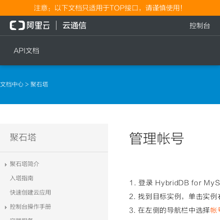
注意：以下文档只适用于TOP接口，请谨慎使用！
控制台
API文档
短信
语音
文档中心
> 聚石塔
短信发送
文本转语音通知
短信发送记录查询
语音通知
文本转语音通知
管理帐号
流量
聚石塔
语音通知
流量充值档位查询
聚石塔简介
流量充值
入塔指南
1. 登录 HybridDB fo
流量充值结果查询
快速创建云应用
2. 找到目标实例，单击实例
控制台操作手册
3. 在左侧的导航栏中选择
帐