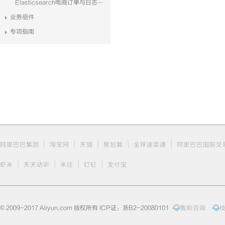
Elasticsearch电商订单与日志系统解决方案
业务组件
专项指南
|
|
|
|
|
阿里巴巴集团
淘宝网
天猫
聚划算
全球速卖通
阿里巴巴国际交
|
|
|
|
虾米
天天动听
来往
钉钉
支付宝
© 2009-2017 Aliyun.com 版权所有 ICP证：浙B2-20080101
售前咨询