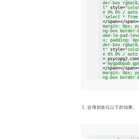
der-box rgba(0
</span></span>
t"
style=
"colo
margin: 0px; p
e 0% 0% / auto
ng-box border-
'select * from
ake-lm-pad-lev
</span></span>
x; padding: 0p
margin: 0px; p
der-box rgba(0
ng-box border-
t"
style=
"colo
ake-lm-pad-lev
e 0% 0% / auto
x; padding: 0p
span 
class
=
"cm
der-box rgba(0
ng: 0px; backg
t"
style=
"colo
rgba(0, 0, 0, 
e 0% 0% / auto
</span></span>
= psycopg2.con
margin: 0px; p
=
'mygpdbpub.gp
ng-box border-
</span></span>
ake-lm-pad-lev
margin: 0px; p
x; padding: 0p
ng-box border-
der-box rgba(0
ake-lm-pad-lev
t"
style=
"colo
x; padding: 0p
e 0% 0% / auto
der-box rgba(0
<span 
class
=
"c
t"
style=
"colo
ing: 0px; back
e 0% 0% / auto
rgba(0, 0, 0, 
autocommit = T
(153, 153, 119
3. 会得到类似以下的结果：
</span></span>
peat scroll pa
margin: 0px; p
m-string"
styl
ng-box border-
und: none 0% 0
ake-lm-pad-lev
0);"
>
"org.post
x; padding: 0p
b(153, 153, 11
der-box rgba(0
epeat scroll p
t"
style=
"colo