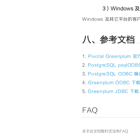
pan 
class
=
"cm-
3）Windows
ng: 0px; backg
rgba(0, 0, 0, 
</span></span>
Windows 及其它平台的客户
margin: 0px; p
ng-box border-
ake-lm-pad-lev
八、参考文档
x; padding: 0p
der-box rgba(0
t"
style=
"colo
e 0% 0% / auto
1.
Pivotal Greenplum 
m<span 
class
=
"
ding: 0px; bac
2.
PostgreSQL psqlODB
x rgba(0, 0, 0
b(0, 92, 197);
3.
PostgreSQL ODBC 
at scroll padd
=
"cm-bracket"
4.
Greenplum ODBC 下
ackground: non
0, 0);"
>(</spa
5.
Greenplum JDBC 下载
margin: 0px; p
ng-box border-
t"
style=
"colo
none 0% 0% / a
FAQ
(</span><span 
padding: 0px; 
-box rgba(0, 0
53, 153, 119);
at scroll padd
关于此文档暂时还没有FAQ
bracket"
style