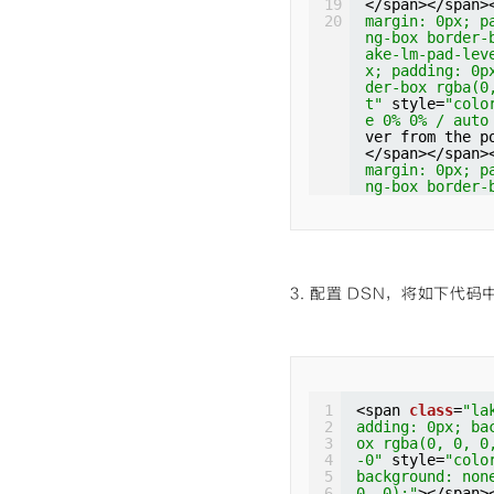
19
</span></span>
margin: 0px; p
20
margin: 0px; p
ng-box border-
ng-box border-
t"
style=
"colo
ake-lm-pad-lev
none 0% 0% / a
x; padding: 0p
(</span><span 
der-box rgba(0
padding: 0px; 
t"
style=
"colo
-box rgba(0, 0
e 0% 0% / auto
53, 153, 119);
ver from the p
at scroll padd
</span></span>
bracket"
style
margin: 0px; p
ound: none 0% 
ng-box border-
0);"
>)</span><
ake-lm-pad-lev
gin: 0px; padd
x; padding: 0p
box border-box
der-box rgba(0
</span></span>
t"
style=
"colo
margin: 0px; p
e 0% 0% / auto
ng-box border-
up from the un
ake-lm-pad-lev
3. 配置 DSN，将如下代码
</span></span>
x; padding: 0p
margin: 0px; p
der-box rgba(0
ng-box border-
t"
style=
"colo
ake-lm-pad-lev
e 0% 0% / auto
x; padding: 0p
m<span 
class
=
"
der-box rgba(0
ding: 0px; bac
t"
style=
"colo
x rgba(0, 0, 0
1
<span 
class
=
"la
e 0% 0% / auto
b(0, 92, 197);
2
adding: 0px; ba
greSQL]
at scroll padd
3
ox rgba(0, 0, 0
</span></span>
=
"cm-bracket"
4
-0"
style=
"colo
margin: 0px; p
ackground: non
5
background: non
ng-box border-
0, 0);"
>(</spa
6
0, 0);"
></span>