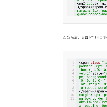
ng-box border-
opg2-
2.6
.tar.gz
ake-lm-pad-lev
</span></span><
x; padding: 0p
margin: 0px; pa
der-box rgba(0
g-box border-bo
t"
style=
"colo
e-lm-pad-level-
e 0% 0% / auto
padding: 0px; b
c
class
gp_con
box rgba(0, 0, 
argin: 0px; pa
yle=
"color: rgb
g-box border-b
0% / auto repea
</span></span>
-
2.6
2. 安装后，设置 PYTH
margin: 0px; p
</span></span><
ng-box border-
margin: 0px; pa
ake-lm-pad-lev
g-box border-bo
x; padding: 0p
e-lm-pad-level-
der-box rgba(0
padding: 0px; b
t"
style=
"colo
box rgba(0, 0, 
e 0% 0% / auto
yle=
"color: rgb
1
<span 
class
=
"l
c
static
void
0% / auto repea
2
padding: 0px; 
margin: 0px; p
p.py build
3
-box rgba(0, 0
ng-box border-
</span></span><
4
vel-1"
style=
"
style=
"color:
margin: 0px; pa
5
px; background
ne 0% 0% / aut
g-box border-bo
6
(0, 0, 0, 0);"
pan><span 
clas
e-lm-pad-level-
7
lor: rgb(89, 8
padding: 0px; 
padding: 0px; b
8
to repeat scro
-box rgba(0, 0
box rgba(0, 0, 
9
</span></span>
rgb(153, 153, 
yle=
"color: rgb
10
margin: 0px; p
repeat scroll 
0% / auto repea
11
ng-box border-
=
"cm-bracket"
setup.py instal
ake-lm-pad-lev
ackground: non
x; padding: 0p
0, 0);"
>{</spa