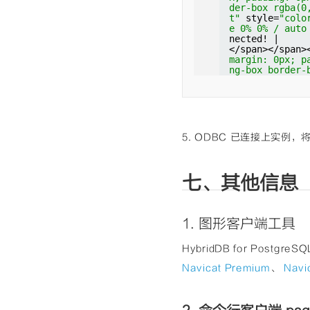
rgba(0, 0, 0, 
e-lm-pad-level-
</span></span>
der-box rgba(0
</span></span>
padding: 0px; b
margin: 0px; p
t"
style=
"colo
margin: 0px; p
box rgba(0, 0, 
ng-box border-
e 0% 0% / auto
ng-box border-
yle=
"color: rgb
ake-lm-pad-lev
nected! |
ake-lm-pad-lev
0% / auto repea
x; padding: 0p
</span></span>
x; padding: 0p
</span></span><
der-box rgba(0
margin: 0px; p
der-box rgba(0
margin: 0px; pa
t"
style=
"colo
ng-box border-
t"
style=
"colo
g-box border-bo
e 0% 0% / auto
ake-lm-pad-lev
e 0% 0% / auto
e-lm-pad-level-
up from the un
x; padding: 0p
m<span 
class
=
"
padding: 0px; b
</span></span>
der-box rgba(0
ding: 0px; bac
box rgba(0, 0, 
margin: 0px; p
t"
style=
"colo
x rgba(0, 0, 0
yle=
"color: rgb
ng-box border-
e 0% 0% / auto
b(0, 92, 197);
0% / auto repea
ake-lm-pad-lev
</span></span>
at scroll padd
5. ODBC 已连接上实例
0
</span></span>
x; padding: 0p
margin: 0px; p
=
"cm-bracket"
der-box rgba(0
ng-box border-
ackground: non
t"
style=
"colo
ake-lm-pad-lev
0, 0);"
>(</spa
e 0% 0% / auto
x; padding: 0p
margin: 0px; p
七、其他信息
L]
der-box rgba(0
ng-box border-
</span></span>
t"
style=
"colo
t"
style=
"colo
margin: 0px; p
e 0% 0% / auto
none 0% 0% / a
ng-box border-
-statement |
(</span><span 
1. 图形客户端工具
ake-lm-pad-lev
</span></span>
padding: 0px; 
x; padding: 0p
margin: 0px; p
-box rgba(0, 0
der-box rgba(0
ng-box border-
HybridDB for Post
53, 153, 119);
t"
style=
"colo
ake-lm-pad-lev
at scroll padd
e 0% 0% / auto
x; padding: 0p
Navicat Premium
、
Navi
bracket"
style
iption = ODBC 
der-box rgba(0
ound: none 0% 
</span></span>
t"
style=
"colo
0);"
>)</span><
margin: 0px; p
e 0% 0% / auto
gin: 0px; padd
ng-box border-
p [tablename] 