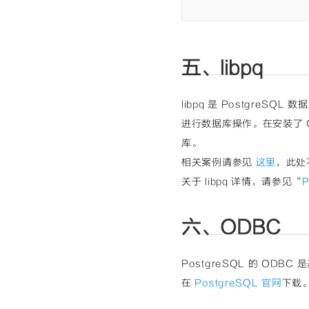
0px; backgroun
e-lm-pad-level-
margin: 0px; p
(0, 0, 0, 0);"
padding: 0px; b
ng-box border-
3, 153, 119); 
box rgba(0, 0, 
ake-lm-pad-lev
t scroll paddi
yle=
"color: rgb
x; padding: 0p
unctuation"
st
0% / auto repea
der-box rgba(0
ound: none 0% 
'm'
, 
's'
, 
'u'
, 
t"
style=
"colo
五、libpq
0);"
>;</span>
</span></span><
e 0% 0% / auto
</span></span>
margin: 0px; pa
row
margin: 0px; p
g-box border-bo
</span></span>
ng-box border-
e-lm-pad-level-
margin: 0px; p
libpq 是 PostgreSQL
ake-lm-pad-lev
padding: 0px; b
ng-box border-
x; padding: 0p
box rgba(0, 0, 
ake-lm-pad-lev
进行数据库操作。在安装了 Gre
der-box rgba(0
yle=
"color: rgb
x; padding: 0p
t"
style=
"colo
0% / auto repea
库。
der-box rgba(0
e 0% 0% / auto
'p'
, 
's'
, 
'u'
, 
t"
style=
"colo
ment st <span 
</span></span><
相关案例请参见
这里
，此处
e 0% 0% / auto
x; padding: 0p
margin: 0px; pa
commit()
der-box rgba(0
g-box border-bo
关于 libpq 详情，请参见“
P
</span></span>
or: rgb(0, 92,
e-lm-pad-level-
margin: 0px; p
o repeat scrol
padding: 0px; b
ng-box border-
span><span 
cla
box rgba(0, 0, 
ake-lm-pad-lev
padding: 0px; 
yle=
"color: rgb
六、ODBC
x; padding: 0p
-box rgba(0, 0
0% / auto repea
der-box rgba(0
53, 153, 119);
'm'
, 
's'
, 
'u'
, 
t"
style=
"colo
at scroll padd
an>
e 0% 0% / auto
punctuation"
s
PostgreSQL 的 ODBC 
close()</span>
round: none 0%
0);"
>;</span>
在
PostgreSQL 官网
下载
</span></span>
margin: 0px; p