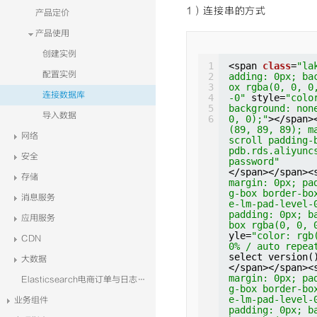
1）连接串的方式
产品定价
产品使用
创建实例
1
<span 
class
=
"la
配置实例
2
adding: 0px; ba
3
ox rgba(0, 0, 0
连接数据库
4
-0"
style=
"colo
5
background: non
导入数据
6
0, 0);"
></span>
(89, 89, 89); m
网络
scroll padding-
pdb.rds.aliyunc
安全
password"
</span></span><
存储
margin: 0px; pa
g-box border-bo
消息服务
e-lm-pad-level-
padding: 0px; b
应用服务
box rgba(0, 0, 
yle=
"color: rgb
CDN
0% / auto repea
select version(
大数据
</span></span><
margin: 0px; pa
Elasticsearch电商订单与日志系统解决方案
g-box border-bo
e-lm-pad-level-
业务组件
padding: 0px; b