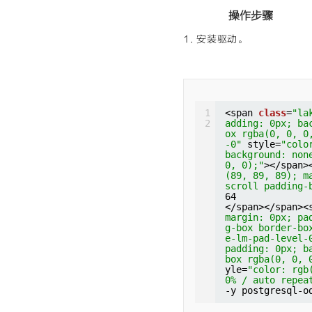
ng-box border-
ake-lm-pad-lev
操作步骤
x; padding: 0p
der-box rgba(0
1. 安装驱动。
t"
style=
"colo
e 0% 0% / auto
tSet rs <span 
x; padding: 0p
der-box rgba(0
or: rgb(0, 92,
o repeat scrol
1
<span 
class
=
"la
n><span 
class
=
2
adding: 0px; ba
dding: 0px; ba
ox rgba(0, 0, 0
ox rgba(0, 0, 
-0"
style=
"colo
153, 0); margi
background: non
oll padding-bo
0, 0);"
></span>
iguration;"
</s
(89, 89, 89); m
margin: 0px; p
scroll padding-
ng-box border-
64
yle=
"color: rg
</span></span><
0% / auto repe
margin: 0px; pa
</span></span>
g-box border-bo
margin: 0px; p
e-lm-pad-level-
ng-box border-
padding: 0px; b
ake-lm-pad-lev
box rgba(0, 0, 
x; padding: 0p
yle=
"color: rgb
der-box rgba(0
0% / auto repea
t"
style=
"colo
-y postgresql-o
e 0% 0% / auto
<span 
class
=
"