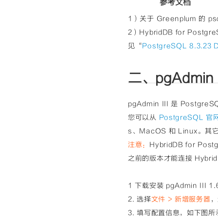
参考文档
</span></span><
margin: 0px; pa
1）关于 Greenplum 的
g-box border-bo
e-lm-pad-level-
2）HybridDB for Po
padding: 0px; b
box rgba(0, 0, 
见“
PostgreSQL 8.3.23 
yle=
"color: rgb
0% / auto repea
an></span>
二、pgAdmin I
pgAdmin III 是 Post
您可以从
PostgreSQL 官
s、MacOS 和 Linux
注意：
HybridDB for Po
之前的版本才能连接 HybridD
1 下载安装 pgAdmin III 
2. 选择
文件 > 新增服务器
，
3. 填写配置信息，如下图所