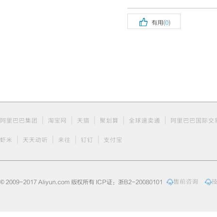
ound: none 0% 
0);"
>)</span><
gin: 0px; padd

box border-box
有用(
0
)
</span></span>
margin: 0px; p
ng-box border-
ake-lm-pad-lev
x; padding: 0p
der-box rgba(0
t"
style=
"colo
e 0% 0% / auto
m<span 
class
=
"
ding: 0px; bac
x rgba(0, 0, 0
b(0, 92, 197);
at scroll padd
|
|
|
|
|
阿里巴巴集团
淘宝网
天猫
聚划算
全球速卖通
阿里巴巴国际交
=
"cm-bracket"
ackground: non
|
|
|
|
0, 0);"
>(</spa
虾米
天天动听
来往
钉钉
支付宝
in: 0px; paddi
ox border-box 
=
"color: rgb(1
0% / auto repe
pan 
class
=
"cm-
© 2009-2017 Aliyun.com 版权所有 ICP证：浙B2-20080101
售前咨询
ng: 0px; backg
rgba(0, 0, 0, 
</span></span>
margin: 0px; p
ng-box border-