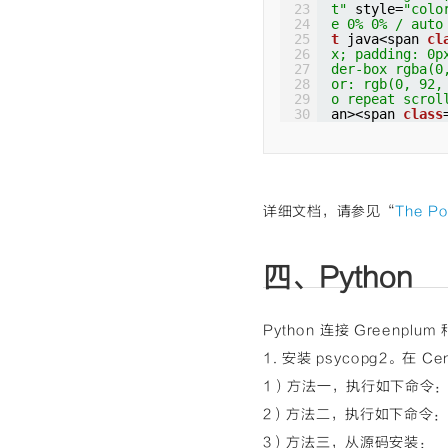
23
t"
style=
"colo
24
e 0% 0% / auto
25
t
java<span 
cl
26
x; padding: 0p
27
der-box rgba(0
28
or: rgb(0, 92,
29
o repeat scrol
30
an><span 
class
31
padding: 0px; 
32
-box rgba(0, 0
33
</span></span>
34
margin: 0px; p
35
ng-box border-
36
ake-lm-pad-lev
详细文档，请参见“
The Po
37
x; padding: 0p
38
der-box rgba(0
39
t"
style=
"colo
40
e 0% 0% / auto
四、Python
41
t
java<span 
cl
42
x; padding: 0p
43
der-box rgba(0
44
or: rgb(0, 92,
Python 连接 Greenplu
o repeat scrol
span 
class
=
"cm
1. 安装 psycopg2。在
ing: 0px; back
rgba(0, 0, 0, 
1）方法一，执行如下命令
</span></span>
2）方法二，执行如下命令
margin: 0px; p
ng-box border-
3）方法三，从源码安装：
ake-lm-pad-lev