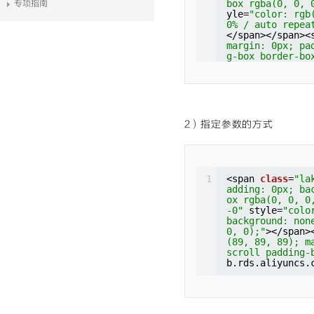
box rgba(0, 0, 
专项指南
yle=
"color: rgb
0% / auto repea
</span></span><
margin: 0px; pa
g-box border-bo
e-lm-pad-level-
padding: 0px; b
box rgba(0, 0, 
yle=
"color: rgb
0% / auto repea
---------------
2）指定参数的方式
-------
</span></span><
margin: 0px; pa
g-box border-bo
e-lm-pad-level-
1
<span 
class
=
"la
padding: 0px; b
adding: 0px; ba
box rgba(0, 0, 
ox rgba(0, 0, 0
yle=
"color: rgb
-0"
style=
"colo
0% / auto repea
background: non
8
.3devel (Green
0, 0);"
></span>
44
:
59
(89, 89, 89); m
</span></span><
scroll padding-
margin: 0px; pa
b.rds.aliyuncs.
g-box border-bo
e-lm-pad-level-
padding: 0px; b
box rgba(0, 0, 
yle=
"color: rgb