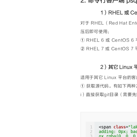
2. 命令行客户端 psq
box border-box
ake-lm-pad-lev
</span></span>
</span></span>
x; padding: 0p
margin: 0px; p
margin: 0px; p
1）RHEL 或 Ce
der-box rgba(0
ng-box border-
ng-box border-
t"
style=
"colo
ake-lm-pad-lev
ake-lm-pad-lev
e 0% 0% / auto
x; padding: 0p
对于 RHEL（Red Hat E
x; padding: 0p
r = /usr/lib/l
der-box rgba(0
der-box rgba(0
</span></span>
压后即可使用：
t"
style=
"colo
t"
style=
"colo
margin: 0px; p
e 0% 0% / auto
e 0% 0% / auto
① RHEL 6 或 CentOS
ng-box border-
t |
m<span 
class
=
"
ake-lm-pad-lev
</span></span>
ding: 0px; bac
② RHEL 7 或 CentOS
x; padding: 0p
margin: 0px; p
x rgba(0, 0, 0
der-box rgba(0
ng-box border-
b(0, 92, 197);
t"
style=
"colo
ake-lm-pad-lev
at scroll padd
e 0% 0% / auto
x; padding: 0p
=
"cm-bracket"
2）其它 Linux 
= /usr/lib/lib
der-box rgba(0
ackground: non
</span></span>
t"
style=
"colo
0, 0);"
>(</spa
margin: 0px; p
适用于其它 Linux 平台
e 0% 0% / auto
in: 0px; paddi
ng-box border-
</span></span>
ox border-box 
① 获取源代码。有如下两种
ake-lm-pad-lev
margin: 0px; p
=
"color: rgb(1
x; padding: 0p
ng-box border-
0% / auto repe
i）直接获取git目录（需要先
der-box rgba(0
ake-lm-pad-lev
pan 
class
=
"cm-
t"
style=
"colo
x; padding: 0p
ng: 0px; backg
e 0% 0% / auto
der-box rgba(0
rgba(0, 0, 0, 
r64 = /usr/lib
t"
style=
"colo
</span></span>
</span></span>
e 0% 0% / auto
margin: 0px; p
margin: 0px; p
--------------
ng-box border-
ng-box border-
</span></span>
ake-lm-pad-lev
1
<span 
class
=
"la
ake-lm-pad-lev
margin: 0px; p
x; padding: 0p
2
adding: 0px; ba
x; padding: 0p
ng-box border-
der-box rgba(0
3
ox rgba(0, 0, 0
der-box rgba(0
ake-lm-pad-lev