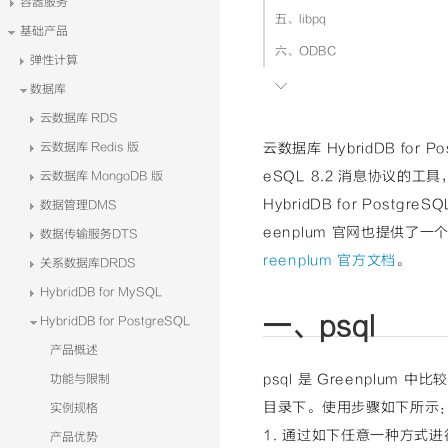
容器服务
五、libpq
基础产品
六、ODBC
弹性计算

七、其他信息
数据库
八、参考文档
云数据库 RDS
云数据库 Redis 版
云数据库 HybridDB for 
eSQL 8.2 消息协议的工具，例
云数据库 MongoDB 版
HybridDB for Post
数据管理DMS
eenplum 官网也提供了一
数据传输服务DTS
reenplum 官方文档
。
关系数据库DRDS
HybridDB for MySQL
一、psql
HybridDB for PostgreSQL
产品概述
psql 是 Greenplum
功能与限制
目录下。使用步骤如下所示
实例规格
1. 通过如下任意一种方式
产品优势