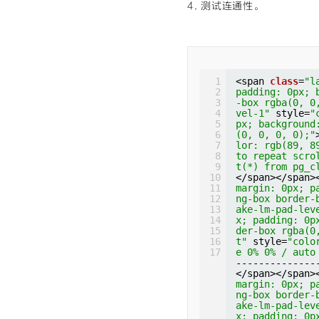
</span></span><
4. 测试连通性。
t"
style=
"colo
53, 153, 119);
margin: 0px; pa
e 0% 0% / auto
at scroll padd
g-box border-bo
r64 = /usr/lib
bracket"
style
e-lm-pad-level-
</span></span>
ound: none 0% 
padding: 0px; b
margin: 0px; p
0);"
>)</span><
box rgba(0, 0, 
ng-box border-
gin: 0px; padd
yle=
"color: rgb
ake-lm-pad-lev
box border-box
0% / auto repea
x; padding: 0p
1
<span 
class
=
"l
</span></span>
= ****.gpdb.rds
der-box rgba(0
2
padding: 0px; 
margin: 0px; p
</span></span><
t"
style=
"colo
3
-box rgba(0, 0
ng-box border-
margin: 0px; pa
e 0% 0% / auto
4
vel-1"
style=
"
ake-lm-pad-lev
g-box border-bo
64 = /usr/lib6
5
px; background
x; padding: 0p
e-lm-pad-level-
</span></span>
6
(0, 0, 0, 0);"
der-box rgba(0
padding: 0px; b
margin: 0px; p
7
lor: rgb(89, 8
t"
style=
"colo
box rgba(0, 0, 
ng-box border-
8
to repeat scro
e 0% 0% / auto
yle=
"color: rgb
ake-lm-pad-lev
9
t(*) from pg_c
m<span 
class
=
"
0% / auto repea
x; padding: 0p
10
</span></span>
ding: 0px; bac
****
der-box rgba(0
11
margin: 0px; p
x rgba(0, 0, 0
</span></span><
t"
style=
"colo
12
ng-box border-
b(0, 92, 197);
margin: 0px; pa
e 0% 0% / auto
13
ake-lm-pad-lev
at scroll padd
g-box border-bo
sage = 
1
14
x; padding: 0p
=
"cm-bracket"
e-lm-pad-level-
</span></span>
15
der-box rgba(0
ackground: non
padding: 0px; b
margin: 0px; p
16
t"
style=
"colo
0, 0);"
>(</spa
box rgba(0, 0, 
ng-box border-
17
e 0% 0% / auto
in: 0px; paddi
yle=
"color: rgb
ake-lm-pad-lev
--------------
ox border-box 
0% / auto repea
x; padding: 0p
</span></span>
=
"color: rgb(1
****
der-box rgba(0
margin: 0px; p
0% / auto repe
</span></span><
t"
style=
"colo
ng-box border-
pan 
class
=
"cm-
margin: 0px; pa
e 0% 0% / auto
ake-lm-pad-lev
ng: 0px; backg
g-box border-bo
ver from the m
x; padding: 0p