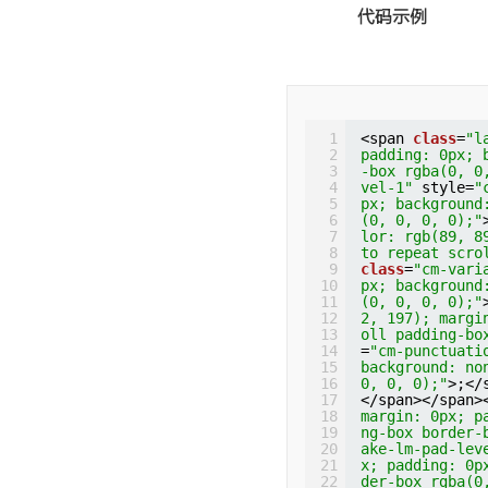
代码示例
1
<span 
class
=
"l
2
padding: 0px; 
3
-box rgba(0, 0
4
vel-1"
style=
"
5
px; background
6
(0, 0, 0, 0);"
7
lor: rgb(89, 8
8
to repeat scro
9
class
=
"cm-vari
10
px; background
11
(0, 0, 0, 0);"
12
2, 197); margi
13
oll padding-bo
14
=
"cm-punctuati
15
background: no
16
0, 0, 0);"
>;</
17
</span></span>
18
margin: 0px; p
19
ng-box border-
20
ake-lm-pad-lev
21
x; padding: 0p
22
der-box rgba(0