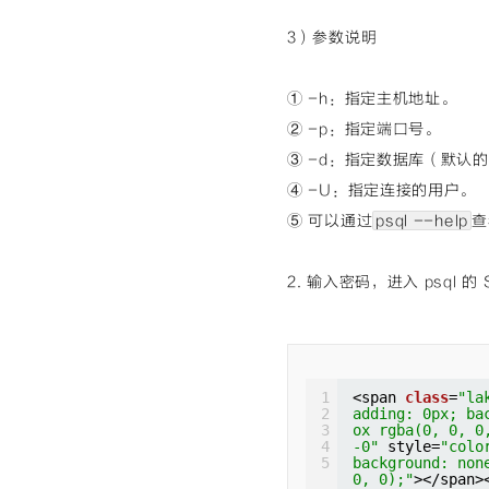
0% / auto repea
an></span>
3）参数说明
① -h：指定主机地址。
② -p：指定端口号。
③ -d：指定数据库（默认的数
④ -U：指定连接的用户。
⑤ 可以通过
psql --help
查
2. 输入密码，进入 psql 的 
1
<span 
class
=
"la
2
adding: 0px; ba
3
ox rgba(0, 0, 0
4
-0"
style=
"colo
5
background: non
0, 0);"
></span>