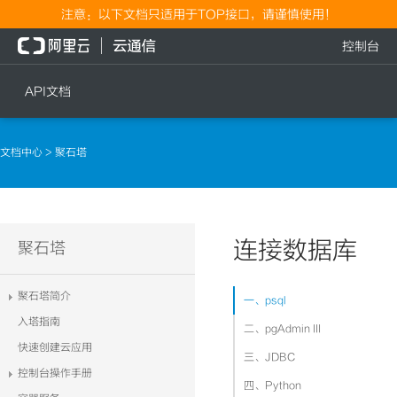
注意：以下文档只适用于TOP接口，请谨慎使用！
控制台
API文档
短信
语音
文档中心
> 聚石塔
短信发送
文本转语音通知
短信发送记录查询
语音通知
文本转语音通知
连接数据库
流量
聚石塔
语音通知
流量充值档位查询
聚石塔简介
一、psql
流量充值
入塔指南
二、pgAdmin III
流量充值结果查询
快速创建云应用
三、JDBC
控制台操作手册
四、Python