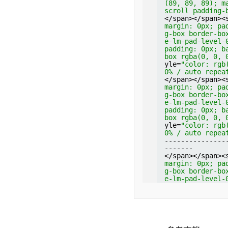
(89, 89, 89); m
scroll padding-
</span></span><
margin: 0px; pa
g-box border-bo
e-lm-pad-level-
padding: 0px; b
box rgba(0, 0, 
yle=
"color: rgb
0% / auto repea
</span></span><
margin: 0px; pa
g-box border-bo
e-lm-pad-level-
padding: 0px; b
box rgba(0, 0, 
yle=
"color: rgb
0% / auto repea
---------------
-------
</span></span><
margin: 0px; pa
g-box border-bo
e-lm-pad-level-
padding: 0px; b
box rgba(0, 0, 
yle=
"color: rgb
0% / auto repea
8
.3devel (Green
44
:
59