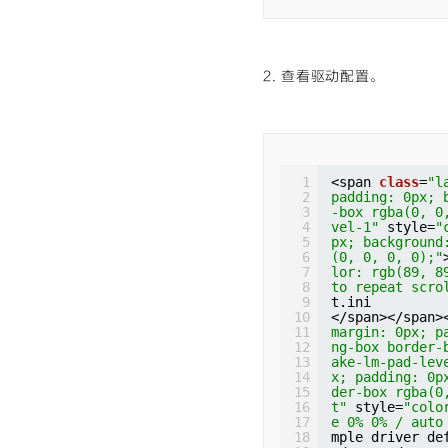
ding: 0px; bac
x rgba(0, 0, 0
(0, 92, 197); 
t scroll paddi
=
"cm-bracket"
2. 查看驱动配置。
ackground: non
0, 0);"
>(</spa
argin: 0px; pa
g-box border-b
=
"color: rgb(1
0% / auto repe
span 
class
=
"cm
1
<span 
class
=
"l
ng: 0px; backg
2
padding: 0px; 
rgba(0, 0, 0, 
3
-box rgba(0, 0
</span></span>
4
vel-1"
style=
"
margin: 0px; p
5
px; background
ng-box border-
6
(0, 0, 0, 0);"
ake-lm-pad-lev
7
lor: rgb(89, 8
x; padding: 0p
8
to repeat scro
der-box rgba(0
9
t.ini
t"
style=
"colo
10
</span></span>
e 0% 0% / auto
11
margin: 0px; p
m<span 
class
=
"
12
ng-box border-
ding: 0px; bac
13
ake-lm-pad-lev
x rgba(0, 0, 0
14
x; padding: 0p
b(0, 92, 197);
15
der-box rgba(0
at scroll padd
16
t"
style=
"colo
=
"cm-bracket"
17
e 0% 0% / auto
ackground: non
18
mple driver de
0, 0);"
>(</spa