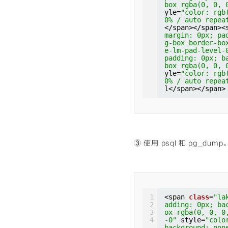
box rgba(0, 0, 
=
"cm-bracket"
yle=
"color: rgb
ackground: non
0% / auto repea
0, 0);"
>(</spa
</span></span><
in: 0px; paddi
margin: 0px; pa
ox border-box 
g-box border-bo
=
"color: rgb(1
e-lm-pad-level-
0% / auto repe
padding: 0px; b
pan 
class
=
"cm-
box rgba(0, 0, 
ng: 0px; backg
yle=
"color: rgb
rgba(0, 0, 0, 
0% / auto repea
</span></span>
l</span></span>
margin: 0px; p
ng-box border-
ake-lm-pad-lev
x; padding: 0p
der-box rgba(0
t"
style=
"colo
e 0% 0% / auto
③ 使用 psql 和 pg_d
m<span 
class
=
"
ding: 0px; bac
x rgba(0, 0, 0
b(0, 92, 197);
at scroll padd
=
"cm-bracket"
ackground: non
0, 0);"
>(</spa
1
<span 
class
=
"la
margin: 0px; p
2
adding: 0px; ba
ng-box border-
3
ox rgba(0, 0, 0
t"
style=
"colo
4
-0"
style=
"colo
none 0% 0% / a
background: non