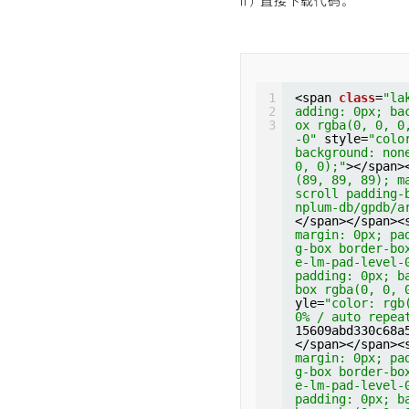
ii）直接下载代码。
t"
style=
"colo
t"
style=
"colo
e 0% 0% / auto
e 0% 0% / auto
--------------
m<span 
class
=
"
</span></span>
ding: 0px; bac
margin: 0px; p
x rgba(0, 0, 0
ng-box border-
b(0, 92, 197);
ake-lm-pad-lev
at scroll padd
1
<span 
x; padding: 0p
class
=
"la
=
"cm-bracket"
2
adding: 0px; ba
der-box rgba(0
ackground: non
3
ox rgba(0, 0, 0
t"
style=
"colo
0, 0);"
>(</spa
-0"
e 0% 0% / auto
style=
"colo
in: 0px; paddi
background: non
|
ox border-box 
0, 0);"
</span></span>
></span>
=
"color: rgb(1
(89, 89, 89); m
margin: 0px; p
0% / auto repe
scroll padding-
ng-box border-
pan 
class
=
"cm-
nplum-db/gpdb/a
ake-lm-pad-lev
ng: 0px; backg
</span></span><
x; padding: 0p
rgba(0, 0, 0, 
margin: 0px; pa
der-box rgba(0
</span></span>
g-box border-bo
t"
style=
"colo
margin: 0px; p
e-lm-pad-level-
e 0% 0% / auto
ng-box border-
padding: 0px; b
--------------
ake-lm-pad-lev
box rgba(0, 0, 
</span></span>
x; padding: 0p
yle=
margin: 0px; p
"color: rgb
der-box rgba(0
0% / auto repea
ng-box border-
t"
style=
"colo
15609abd330c68a
ake-lm-pad-lev
e 0% 0% / auto
</span></span><
x; padding: 0p
m<span 
class
=
"
margin: 0px; pa
der-box rgba(0
ding: 0px; bac
g-box border-bo
t"
style=
"colo
x rgba(0, 0, 0
e-lm-pad-level-
e 0% 0% / auto
b(0, 92, 197);
padding: 0px; b
wCount returns
at scroll padd