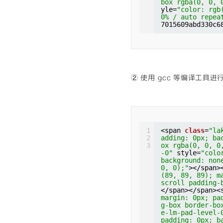
box rgba(0, 0, 
</span></span>
=
"cm-bracket"
yle=
margin: 0px; p
"color: rgb
ackground: non
0% / auto repea
ng-box border-
0, 0);"
>(</spa
7015609abd330c6
ake-lm-pad-lev
margin: 0px; p
x; padding: 0p
ng-box border-
der-box rgba(0
t"
style=
"colo
t"
style=
"colo
none 0% 0% / a
e 0% 0% / auto
(</span><span 
s fetched</spa
padding: 0px; 
-box rgba(0, 0
② 使用 gcc 等编译工具
53, 153, 119);
at scroll padd
bracket"
style
ound: none 0% 
0);"
>)</span><
gin: 0px; padd
box border-box
1
<span 
class
=
"la
</span></span>
2
adding: 0px; ba
margin: 0px; p
3
ox rgba(0, 0, 0
ng-box border-
-0"
style=
"colo
ake-lm-pad-lev
background: non
x; padding: 0p
0, 0);"
></span>
der-box rgba(0
(89, 89, 89); m
t"
style=
"colo
scroll padding-
e 0% 0% / auto
</span></span><
m<span 
class
=
"
margin: 0px; pa
ding: 0px; bac
g-box border-bo
x rgba(0, 0, 0
e-lm-pad-level-
b(0, 92, 197);
padding: 0px; b
at scroll padd