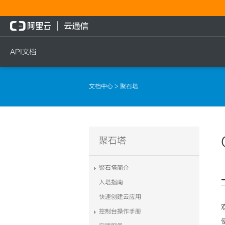
API文档
短信
语音
流量
文档中心
> 聚石塔
短信发送
文本转语音通知
流量充值档位查询
短信发送记录查询
语音通知
流量充值
文本转语音通知
流量充值结果查询
聚石塔
语音通知
聚石塔简介
入塔指南
快速创建云应用
控制台操作手册