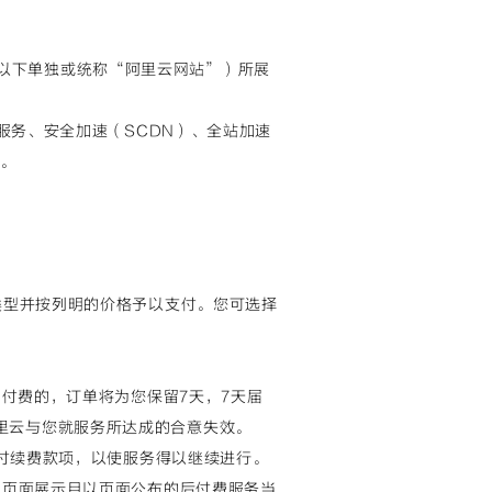
户端（以下单独或统称“阿里云网站”）所展
N服务、安全加速（SCDN）、全站加速
。
务类型并按列明的价格予以支付。您可选择
即付费的，订单将为您保留7天，7天届
里云与您就服务所达成的合意失效。
内支付续费款项，以使服务得以继续进行。
的页面展示且以页面公布的后付费服务当