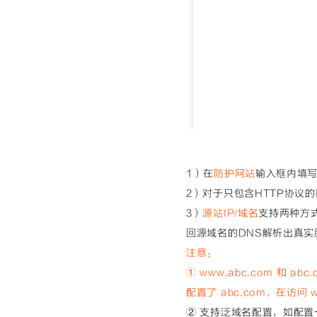
1）在
防护网站
输入框内填
2）对于只包含HTTP协议
3）
源站IP/域名
支持两种方
回源域名的DNS解析出真实
注意：
① www.abc.com 和
配置了 abc.com，在访问
w
② 支持泛域名配置，如配置一条