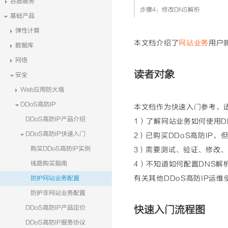
容器服务
步骤4：修改DNS解析
基础产品
弹性计算
本文档介绍了
网站业务
用户
数据库
网络
读者对象
安全
Web应用防火墙
DDoS高防IP
本文档作为快速入门参考，
DDoS高防IP产品介绍
1）了解网站业务如何使用DD
DDoS高防IP快速入门
2）已购买DDoS高防IP
购买DDoS高防IP实例
3）需要测试、验证、修改、
线路购买指南
4）不知道如何配置DNS解
有关其他DDoS高防IP运
防护网站业务配置
防护非网站业务配置
DDoS高防IP产品定价
快速入门流程图
DDoS高防IP服务协议