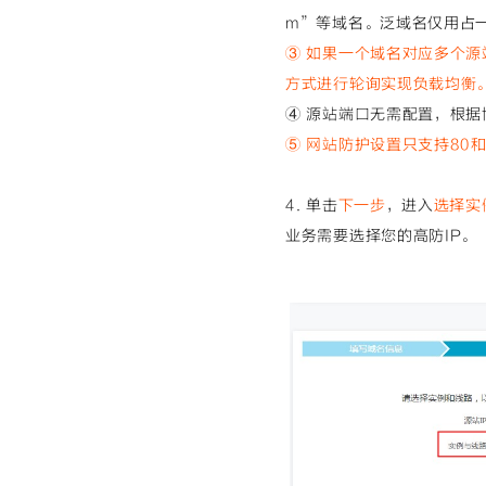
m”等域名。泛域名仅用占
③ 如果一个
域名对应多个源站
方式进行轮询实现负载均衡
④ 源站端口无需配置，根
⑤ 网站防护
设置只支持80
4. 单击
下一步
，进入
选择实
业务需要选择您的高防IP。