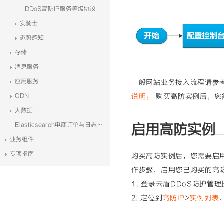
DDoS高防IP服务等级协议
安骑士
态势感知
存储
消息服务
应用服务
一般网站业务接入流程请参
说明：
购买高防实例后，您
CDN
大数据
Elasticsearch电商订单与日志系统解决方案
启用高防实例
业务组件
专项指南
购买高防实例后，您需要启
作步骤，启用您已购买的高
1. 登录云盾DDoS防护管
2. 定位到
高防IP
>
实例列表