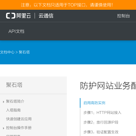
注意：以下文档只适用于TOP接口，请谨慎使用！
控制台
API文档
短信
语音
文档中心
> 聚石塔
短信发送
文本转语音通知
短信发送记录查询
语音通知
文本转语音通知
防护网站业务
流量
聚石塔
语音通知
流量充值档位查询
聚石塔简介
启用高防实例
流量充值
入塔指南
步骤1：HTTP网站接入
流量充值结果查询
快速创建云应用
步骤2：放行回源IP段
控制台操作手册
步骤3：验证配置生效