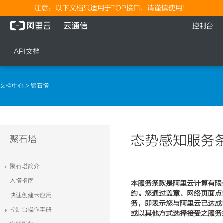
注意：以下文档只适用于TOP接口，请谨慎使用！
控制台
API文档
短信
语音
文档中心
> 聚石塔
短信发送
文本转语音通知
短信发送记录查询
语音通知
文本转语音通知
态势感知服务
流量
聚石塔
语音通知
流量充值档位查询
聚石塔简介
流量充值
入塔指南
本服务条款是阿里云计算有限
流量充值结果查询
约。您通过盖章、网络页面点
快速创建云应用
务，即表示您与阿里云已达成
控制台操作手册
或以其他方式选择接受之服务