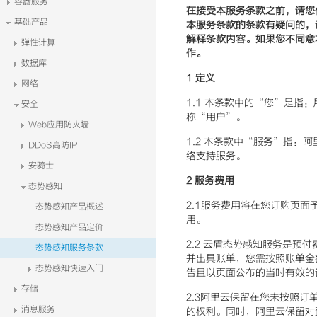
容器服务
在接受本服务条款之前，请您
基础产品
本服务条款的条款有疑问的，
解释条款内容。如果您不同意
弹性计算
作。
数据库
1
定义
网络
1.1 本条款中的“您”是
安全
称“用户”。
Web应用防火墙
1.2 本条款中“服务”指：阿
DDoS高防IP
络支持服务。
安骑士
2
服务费用
态势感知
2.1服务费用将在您订购页面予
态势感知产品概述
用。
态势感知产品定价
2.2 云盾态势感知服务是
态势感知服务条款
并出具账单，您需按照账单金额
态势感知快速入门
告且以页面公布的当时有效的
存储
2.3阿里云保留在您未按照订
消息服务
的权利。同时，阿里云保留对