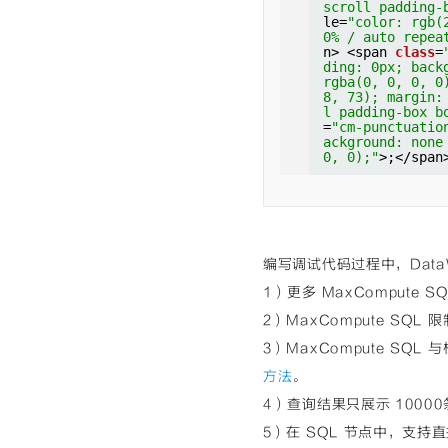
scroll padding-
le=
"color: rgb(
0% / auto repea
n> <span 
class
=
ding: 0px; back
rgba(0, 0, 0, 0
8, 73); margin:
l padding-box b
=
"cm-punctuatio
ackground: none
0, 0);"
>;</span
编写调试代码过程中，Dat
1）更多 MaxCompute 
2）MaxCompute SQL
3）MaxCompute SQL
方法
。
4）查询结果只展示 100
5）在 SQL 节点中，支持直