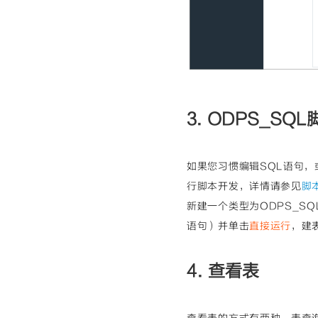
3. ODPS_SQ
如果您习惯编辑SQL语句，
行脚本开发，详情请参见
脚
新建一个类型为ODPS_S
语句）并单击
直接运行
，建
4. 查看表