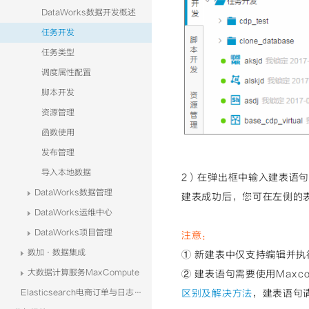
DataWorks数据开发概述
任务开发
任务类型
调度属性配置
脚本开发
资源管理
函数使用
发布管理
导入本地数据
2）在弹出框中输入建表语
DataWorks数据管理
建表成功后，您可在左侧的
DataWorks运维中心
DataWorks项目管理
注意：
数加·数据集成
① 新建表中仅支持编辑并
大数据计算服务MaxCompute
② 建表语句需要使用Maxc
区别及解决方法
，建表语句
Elasticsearch电商订单与日志系统解决方案