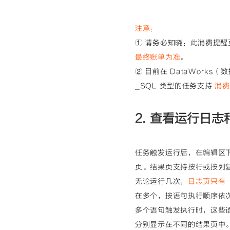
注意
：
① 请务必知晓：此消费提
最终账单为准
。
② 目前在 DataWorks
_SQL 类型的任务支持
消
2. 查看运行日志
任务触发运行后，在编辑区
页。结果页支持按行或按列
无论运行几次，
日志页只有
在多个，按语句执行顺序依
多个语句触发执行时，这些
分别显示在不同的结果页中