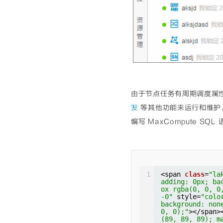
由于节点任务有周期调度属
发
等其他功能来运行和维护
编写 MaxCompute SQ
1
<span 
class
=
"la
adding: 0px; ba
ox rgba(0, 0, 0
-0"
style=
"colo
background: non
0, 0);"
></span>
(89, 89, 89); m