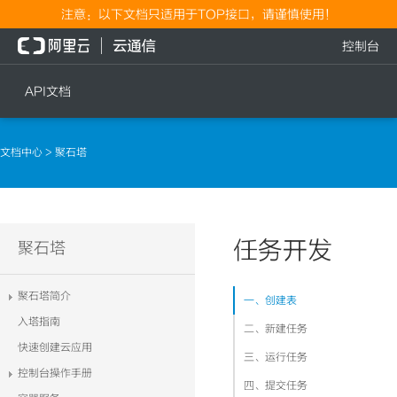
注意：以下文档只适用于TOP接口，请谨慎使用！
控制台
API文档
短信
语音
文档中心
> 聚石塔
短信发送
文本转语音通知
短信发送记录查询
语音通知
文本转语音通知
任务开发
流量
聚石塔
语音通知
流量充值档位查询
聚石塔简介
一、创建表
流量充值
入塔指南
二、新建任务
流量充值结果查询
快速创建云应用
三、运行任务
控制台操作手册
四、提交任务