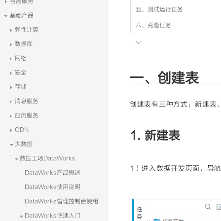
容器服务
五、测试运行任务
基础产品
六、克隆任务
弹性计算

七、删除任务
数据库
网络
安全
一、创建表
存储
消息服务
创建表有三种方式：新建表、
应用服务
CDN
1. 新建表
大数据
数据工场DataWorks
1）进入数据开发页面，导
DataWorks产品概述
DataWorks使用说明
DataWorks管理控制台使用
DataWorks快速入门