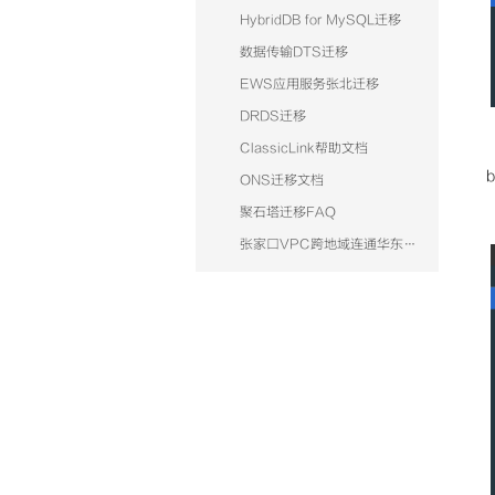
HybridDB for MySQL迁移
数据传输DTS迁移
EWS应用服务张北迁移
DRDS迁移
ClassicLink帮助文档
ONS迁移文档
聚石塔迁移FAQ
张家口VPC跨地域连通华东专有网络SQL server