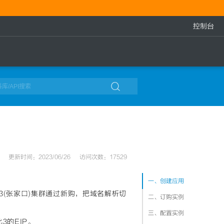
控制台

更新时间：2023/06/26
访问次数：17529
一、创建应用
3(张家口)集群通过新购，把域名解析切
二、订购实例
三、配置实例
3的EIP。