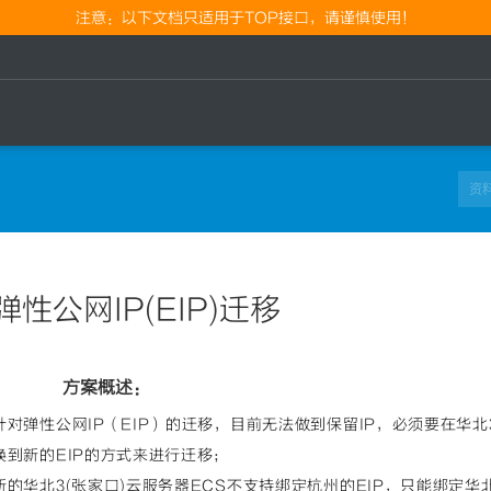
注意：以下文档只适用于TOP接口，请谨慎使用！
弹性公网IP(EIP)迁移
方案概述：
针对弹性公网IP（EIP）的迁移，目前无法做到保留IP，必须要在华北
换到新的EIP的方式来进行迁移；
新的华北3(张家口)云服务器ECS不支持绑定杭州的EIP，只能绑定华北