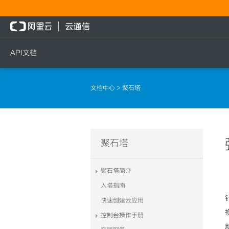
API文档
短信
语音
流量
文档中心
> 聚石塔
短信发送
文本转语音通知
流量充值档位查询
短信发送记录查询
语音通知
流量充值
文本转语音通知
流量充值结果查询
聚石塔
语音通知
聚石塔简介
入塔指南
快速创建云应用
控制台操作手册