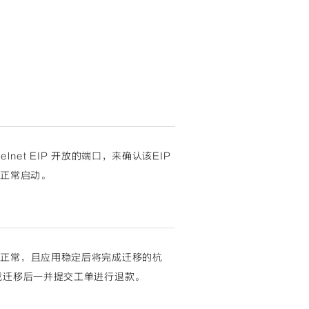
et EIP 开放的端口，来确认该EIP
否正常启动。
问正常，且应用稳定后将完成迁移的杭
成迁移后一并提交工单进行退款。