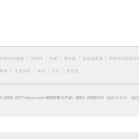
0, 0, 0);"
>   
85); margin: 0
padding-box bo
yle=
"color: rg
0% 0% / auto r
>
</span></span>
margin: 0px; p
ng-box border-
ake-lm-pad-lev
x; padding: 0p
der-box rgba(0
t"
style=
"colo
|
|
|
|
|
阿里巴巴集团
淘宝网
天猫
聚划算
全球速卖通
阿里巴巴国际交
e 0% 0% / auto
0);"
>         
|
|
|
|
</span></span>
虾米
天天动听
来往
钉钉
支付宝
margin: 0px; p
ng-box border-
ake-lm-pad-lev
x; padding: 0p
der-box rgba(0
© 2009-2017 Aliyun.com 版权所有 ICP证：浙B2-20080101
售前咨询
t"
style=
"colo
e 0% 0% / auto
class
=
"cm-atom
ckground: none
0, 0);"
>      
7, 154); margi
oll padding-bo
g"
style=
"colo
ne 0% 0% / aut