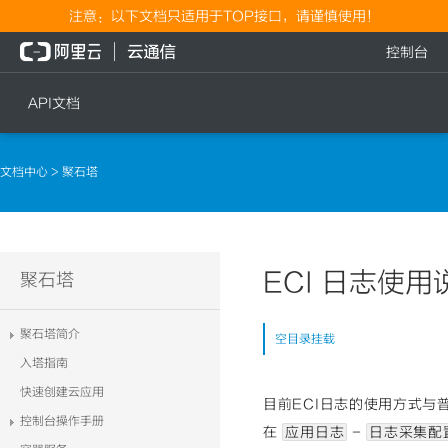
注意：以下文档只适用于TOP接口，请谨慎使用！
控制台
API文档
短信
语音
文档中心
> 聚石塔
短信发送
文本转语音通知
短信发送记录查询
语音通知
文本转语音通知
ECI 日志使用
流量
聚石塔
语音通知
流量充值档位查询
聚石塔简介
空目录挂载
流量充值
入塔指南
流量充值结果查询
快速创建云应用
目前ECI日志的使用方式与
控制台操作手册
在
应用日志
-
日志采集配