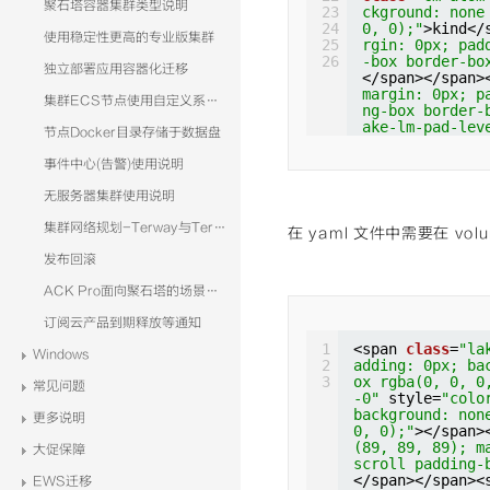
聚石塔容器集群类型说明
23
ckground: none
24
0, 0);"
>kind</
使用稳定性更高的专业版集群
25
rgin: 0px; pad
26
-box border-bo
独立部署应用容器化迁移
</span></span>
margin: 0px; p
集群ECS节点使用自定义系统镜像
ng-box border-
ake-lm-pad-lev
节点Docker目录存储于数据盘
x; padding: 0p
der-box rgba(0
事件中心(告警)使用说明
t"
style=
"colo
e 0% 0% / auto
无服务器集群使用说明
class
=
"cm-atom
ckground: none
集群网络规划-Terway与Terway-eniip
在 yaml 文件中需要在 vo
0, 0);"
>metada
4); margin: 0p
发布回滚
adding-box bor
</span></span>
ACK Pro面向聚石塔的场景分析
margin: 0px; p
订阅云产品到期释放等通知
ng-box border-
ake-lm-pad-lev
1
<span 
class
=
"la
Windows
x; padding: 0p
2
adding: 0px; ba
der-box rgba(0
3
ox rgba(0, 0, 0
常见问题
t"
style=
"colo
-0"
style=
"colo
e 0% 0% / auto
background: non
更多说明
......
0, 0);"
></span>
</span></span>
(89, 89, 89); m
大促保障
margin: 0px; p
scroll padding-
ng-box border-
</span></span><
EWS迁移
ake-lm-pad-lev