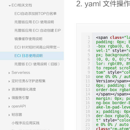
2. yaml 文件
ECI相关文档
ECI自动添加到TOP白名单
托管版应用 ECI 使用说明
托管版应用 ECI 自动创建 EIP
1
<span 
class
=
"l
镜像缓存使用说明
2
padding: 0px; 
3
-box rgba(0, 0
ECI 针对短时间高公网带宽且存在IP限制场景的解决方案
4
vel-1"
style=
"
5
px; background
ECI 日志使用说明
6
(0, 0, 0, 0);"
7
lor: rgb(89, 8
托管版 ECI 使用说明（旧版）
8
to repeat scro
9
tom"
style=
"co
Serverless
10
one 0% 0% / au
11
Version</span>
定时任务&守护进程集
12
0px; padding: 
资源精细化调度
13
order-box rgba
14
</span></span>
微服务引擎
15
margin: 0px; p
16
ng-box border-
openAPI
17
ake-lm-pad-lev
18
x; padding: 0p
轻容器
19
der-box rgba(0
20
t"
style=
"colo
小程序云应用实践
21
e 0% 0% / auto
22
class
=
"cm-atom