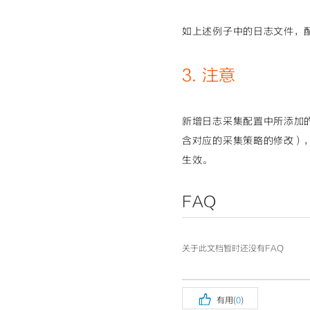
t"
style=
"colo
e 0% 0% / auto
class
=
"cm-atom
如上述例子中的日志文件，
ckground: none
0, 0);"
>    sp
4); margin: 0p
adding-box bor
3. 注意
</span></span>
margin: 0px; p
ng-box border-
ake-lm-pad-lev
x; padding: 0p
新增日志采集配置中所添加
der-box rgba(0
t"
style=
"colo
含对应的采集策略的修改）
e 0% 0% / auto
class
=
"cm-atom
生效。
ckground: none
0, 0);"
>      
27, 154); marg
FAQ
roll padding-b
</span></span>
margin: 0px; p
ng-box border-
ake-lm-pad-lev
关于此文档暂时还没有FAQ
x; padding: 0p
der-box rgba(0
t"
style=
"colo
e 0% 0% / auto
class
=
"cm-meta

有用(
0
)
background: no