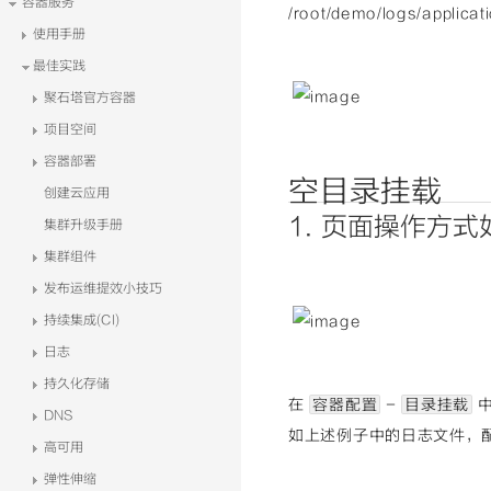
容器服务
/root/demo/logs/applicat
使用手册
最佳实践
聚石塔官方容器
项目空间
容器部署
空目录挂载
创建云应用
1. 页面操作方式
集群升级手册
集群组件
发布运维提效小技巧
持续集成(CI)
日志
持久化存储
在
容器配置
-
目录挂载
中
DNS
如上述例子中的日志文件，
高可用
弹性伸缩