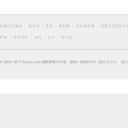
|
|
|
|
|
阿里巴巴集团
淘宝网
天猫
聚划算
全球速卖通
阿里巴巴国际交
|
|
|
|
虾米
天天动听
来往
钉钉
支付宝
© 2009-2017 Aliyun.com 版权所有 ICP证：浙B2-20080101
售前咨询