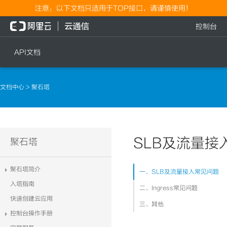
注意：以下文档只适用于TOP接口，请谨慎使用！
控制台
API文档
短信
语音
文档中心
> 聚石塔
短信发送
文本转语音通知
短信发送记录查询
语音通知
文本转语音通知
SLB及流量接
流量
聚石塔
语音通知
流量充值档位查询
聚石塔简介
一、SLB及流量接入常见问题
流量充值
入塔指南
二、Ingress常见问题
流量充值结果查询
快速创建云应用
三、其他
控制台操作手册