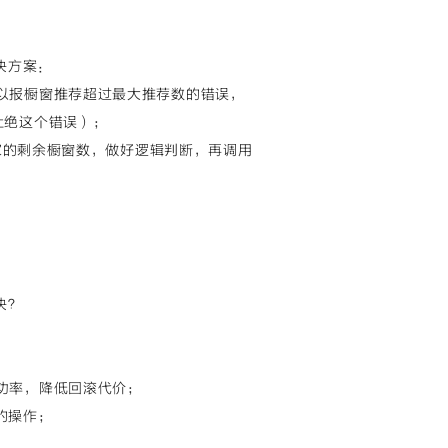
决方案：
以报橱窗推荐超过最大推荐数的错误，
杜绝这个错误）；
接口获取卖家的剩余橱窗数，做好逻辑判断，再调用
决？
功率，降低回滚代价；
的操作；