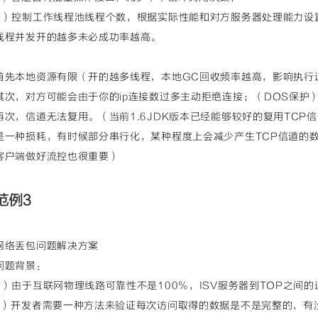
4）控制工作线程池线程个数，根据实际性能和对方服务器处理能力设
线程并发开的越多未必成功率越高。
首先本地资源有限（开的越多线程，本地GC回收频率越高，影响执行
其次，对方可能会由于你的ip连接数过多主动拒绝连接；（DOS保护
再次，信道无法复用。（当前1.6JDK版本已经能够较好的复用TCP
是一种损耗，有时候部分串行化，某种程度上会减少产生TCP信道的
客户端做好流控也很重要）
范例3
网络丢包问题解决方案
问题背景：
1）由于互联网物理线路可靠性不是100%，ISV服务器到TOP之间
2）开发者需要一种方法来验证每次访问取得的数据是不是完整的，有